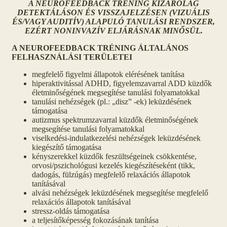
A NEUROFEEDBACK TRÉNING KIZÁRÓLAG
DETEKTÁLÁSON ÉS VISSZAJELZÉSEN (VIZUÁLIS
ÉS/VAGY AUDITÍV) ALAPULÓ TANULÁSI RENDSZER,
EZÉRT NONINVAZÍV ELJÁRÁSNAK MINŐSÜL.
A NEUROFEEDBACK TRÉNING ÁLTALÁNOS
FELHASZNÁLÁSI TERÜLETEI
megfelelő figyelmi állapotok elérésének tanítása
hiperaktivitással ADHD, figyelemzavarral ADD küzdők
életminőségének megsegítése tanulási folyamatokkal
tanulási nehézségek (pl.: „disz” -ek) leküzdésének
támogatása
autizmus spektrumzavarral küzdők életminőségének
megsegítése tanulási folyamatokkal
viselkedési-indulatkezelési nehézségek leküzdésének
kiegészítő támogatása
kényszerekkel küzdők feszültségeinek csökkentése,
orvosi/pszichológusi kezelés kiegészítéseként (tikk,
dadogás, fülzúgás) megfelelő relaxációs állapotok
tanításával
alvási nehézségek leküzdésének megsegítése megfelelő
relaxációs állapotok tanításával
stressz-oldás támogatása
a teljesítőképesség fokozásának tanítása