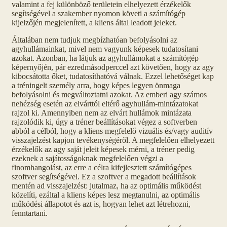
valamint a fej különböző területein elhelyezett érzékelők
segítségével a szakember nyomon követi a számítógép
kijelzőjén megjelenített, a kliens által leadott jeleket.
Általában nem tudjuk megbízhatóan befolyásolni az
agyhullámainkat, mivel nem vagyunk képesek tudatosítani
azokat. Azonban, ha látjuk az agyhullámokat a számítógép
képernyőjén, pár ezredmásodperccel azt követően, hogy az agy
kibocsátotta őket, tudatosíthatóvá válnak. Ezzel lehetőséget kap
a tréningelt személy arra, hogy képes legyen önmaga
befolyásolni és megváltoztatni azokat. Az emberi agy számos
nehézség esetén az elvárttól eltérő agyhullám-mintázatokat
rajzol ki. Amennyiben nem az elvárt hullámok mintázata
rajzolódik ki, úgy a tréner beállításokat végez a softverben
abból a célból, hogy a kliens megfelelő vizuális és/vagy auditív
visszajelzést kapjon tevékenységéről. A megfelelően elhelyezett
érzékelők az agy saját jeleit képesek mérni, a tréner pedig
ezeknek a sajátosságoknak megfelelően végzi a
finomhangolást, az erre a célra kifejlesztett számítógépes
szoftver segítségével. Ez a szoftver a megadott beállítások
mentén ad visszajelzést: jutalmaz, ha az optimális működést
közelíti, ezáltal a kliens képes lesz megtanulni, az optimális
működési állapotot és azt is, hogyan lehet azt létrehozni,
fenntartani.