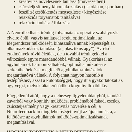
kreativitás növelésének tanítása (művészetben)
csúcsteljesítmény kibontakoztatása (iskolában, sportban)
feszültségcsökkentés megsegítése / kiegészítése
relaxációs folyamatok tanításával
relaxáció tanítása / fokozása
A Neurofeedback tréning folyamata az operatív szabályozás
elveire épül, vagyis tanítással segíti optimalizálni az
idegrendszer működését, kihasználva annak képességét az
alkalmazkodásra, tanulásra (a „plasztikus agy”). Az első
eredmények rövid életűek, de a további tréningekkel a
változások egyre maradandóbbá válnak. Gyakorlással az
agyhullámok harmonizálhatóak, optimális működésre
serkenthetőek és a megfelelő agyhullám-mintázatok
megtarthatóvá válnak. A folyamat nagyon hasonló a
testépítéshez, azzal a különbséggel, hogy itt a gyakorlatokat az
agy végzi, melyek által erősödik a kognitív flexibilitás.
Függetlenül attól, hogy a nehézség figyelemhiányból, tanulási
zavarból vagy kognitív működési problémából fakad, esetleg
csúcsteljesítmény vagy kreativitás növelése a cél, a
Neurofeedback tréning lehetőséget nyújt az újratanulásra, a
fejlődésre az agyhullámok működés-optimalizálásának
megtanításával.