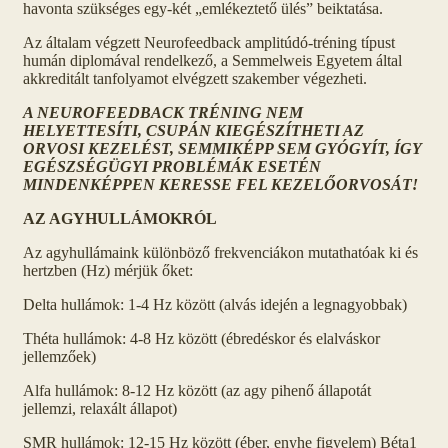
havonta szükséges egy-két „emlékeztető ülés” beiktatása.
Az általam végzett Neurofeedback amplitúdó-tréning típust
humán diplomával rendelkező, a Semmelweis Egyetem által
akkreditált tanfolyamot elvégzett szakember végezheti.
A NEUROFEEDBACK TRÉNING NEM
HELYETTESÍTI, CSUPÁN KIEGÉSZÍTHETI AZ
ORVOSI KEZELÉST, SEMMIKÉPP SEM GYÓGYÍT, ÍGY
EGÉSZSÉGÜGYI PROBLÉMÁK ESETÉN
MINDENKÉPPEN KERESSE FEL KEZELŐORVOSÁT!
AZ AGYHULLÁMOKRÓL
Az agyhullámaink különböző frekvenciákon mutathatóak ki és
hertzben (Hz) mérjük őket:
Delta hullámok: 1-4 Hz között (alvás idején a legnagyobbak)
Théta hullámok: 4-8 Hz között (ébredéskor és elalváskor
jellemzőek)
Alfa hullámok: 8-12 Hz között (az agy pihenő állapotát
jellemzi, relaxált állapot)
SMR hullámok: 12-15 Hz között (éber, enyhe figyelem) Béta1