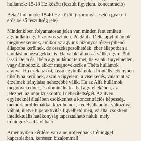
hullámok: 15-18 Hz között (feszült figyelem, koncentráció)
Béta2 hullámok: 18-40 Hz között (szorongás esetén gyakori,
erős belső feszültség jele)
Mindenkiben folyamatosan jelen van minden fent említett
agyhullám egy bizonyos szinten. Például a Delta agyhullámok
megnövekednek, amikor az agyunk bizonyos részei pihenő
állapotba kerülnek, de összekapcsolhatóak éber állapotban a
tanulási nehézségekkel is. Ha valaki álmossá válik, egyre több
lassú Delta és Théta agyhullámot termel, ha valaki figyelmetlen,
vagy álmodozik, akkor megnövekszik a Théta hullámok
aránya. Ha ezek az ősi, lassú agyhullámok a frontális lebenyben
túlsúlyba kerülnek, azzal a figyelem, a viselkedés, valamint az
érzelmek irányítása nehezebbé válik. Ha az Alfa hullámok
megnövekednek, és dominálnak a bal agyféltekében, az
jelezheti az impulzuskontroll nehezítettségét. Az ilyen
egyéneknél általában csökkenhet a koncentrációs képesség,
memóriaproblémákkal küzdhetnek, kedélyállapotuk változóvá
válhat, illetve hiperaktivitás figyelhető meg, ez által csökkent
intellektuális hatékonyság tapasztalható náluk, mely
tréningezéssel javítható.
Amennyiben kérdése van a neurofeedback tréninggel
kapcsolatban, keressen bizalommal!