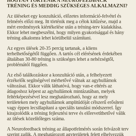
HOGYAN TÖRTÉNIK A NEUROFEEDBACK
TRÉNING ÉS MEDDIG SZÜKSÉGES ALKALMAZNI?
Az üléseket egy konzultáció, előzetes információ-felvétel és
felmérés előzi meg. Itt történik meg a célok kitűzése, majd a
mért eredmények kiértékelése után a tréning-terv kialakítása.
Ekkor lehet megbeszélni, hogy milyen gyakorisággal és hány
tréning alkalomra lehet körülbelül számítani.
Az egyes ülések 20-35 percig tartanak, a kliens
terhelhetőségétől függően. A tartós cél elérésének érdekében
általában 30-80 tréning is szükséges lehet a nehézségtől,
problémától függően.
Az első találkozáskor a konzultáció után, a felhelyezett
érzékelők segítségével mérhetővé válnak az agyhullámok
változásai. Ekkor válik láthatóvá, hogy van-e eltérés az
átlagoshoz képest az agyhullámok mintázatában, melyek
feltérképezésével lesz meghatározható, hogy az mely
területeken mely agyhullámok amplitúdóját célszerű erősíteni
vagy éppen lecsillapítani a speciális tanulási módszerrel. Így
kirajzolódik a tréning fejlesztési terve és előrevetíthetővé válik
az ülések közelítőleges száma.
A Neurofeedback tréning az állapotfelmérés során felvázolt terv
szerint zajlik. A meghatározott agyterületek felett elhelyezzük