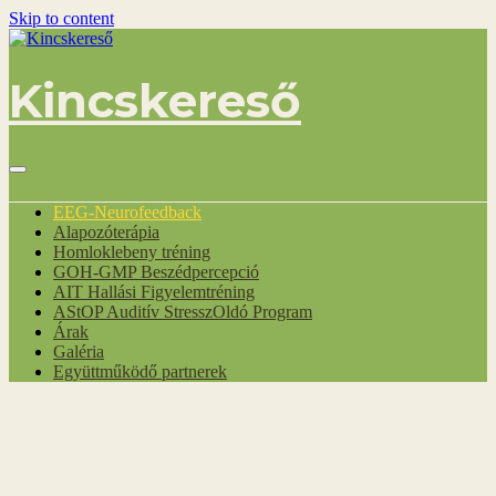
Skip to content
Kincskereső
EEG-Neurofeedback
Alapozóterápia
Homloklebeny tréning
GOH-GMP Beszédpercepció
AIT Hallási Figyelemtréning
AStOP Auditív StresszOldó Program
Árak
Galéria
Együttműködő partnerek