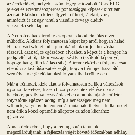
az érzékelőket, melyek a számítógépbe továbbítják az EEG
jeleket és ezredmásodperces pontossággal képesek kimutatni
azokat. Eközben a kliens figyeli a filmet, játékot, vagy
animációt és az agy tanul a vizuális és/vagy auditív
visszajelzések alapján.
A Neurofeedback tréning az operáns kondicionálás elvén
működik. A kliens folyamatosan képet kap arról hogyan halad.
Ha az elvárt szintet tudja produkálni, akkor jutalmazásban
részesül, azaz teljes egészében élvezheti a képet és a hangot; ha
pedig eltér attól, akkor visszajelzést kap (szűkülő képernyő,
kopogó hang, film leállása stb.). A tréner eközben folyamatosan
ellenőrzi a beállításokat és segíti, hogy a tréninget használó
személy a megfelelő tanulási folyamatba kerülhessen.
Már a tréningek ideje alatt is folyamatosan zajlik a változások
nyomon követése, hiszen bizonyos szintek elérése után a
hatékony pozitív változás érdekében a munka újabb területen
folytatódik egészen addig, míg a nehézségek meg nem
szűnnek, vagy javuló tendenciát mutatnak; illetve a hullámok el
nem érik a közel optimális állapotot az adott klienshez
igazodva.
Annak érdekében, hogy a tréning során tanultak
megszilárduljanak, a fejlesztés végét követő időszakban néhány