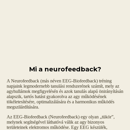
EEG-Neurofeedback
Mi a neurofeedback?
A Neurofeedback (más néven EEG-Biofeedback) tréning
napjaink legmodernebb tanulási rendszerének számít, mely az
agyhullámok megfigyelésén és azok tanulás alapú önirányításán
alapszik, tartós hatást gyakorolva az agy működésének
tökéletesítésére, optimalizálására és a harmonikus működés
megszilárdítására.
Az EEG-Biofeedback (Neurofeedback) egy olyan „tükör”,
melynek segítségével láthatóvá válik az agy bizonyos
területeinek elektromos működése. Egy EEG készülék,