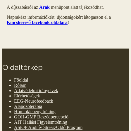
A díjszabásról az
Árak
menüpont alatt tájékozódhat.
Naprakész információkért, újdonságokért látogasson el a
Kincskereső facebook-oldalára
!
Oldaltérkép
Főoldal
Rólam
Adatvédelmi irányelvek
Elérhetőségek
EEG-Neurofeedback
Alapozóterápia
Homloklebeny tréning
GOH-GMP Beszédpercepció
AIT Hallási Figyelemtréning
AStOP Auditív StresszOldó Program